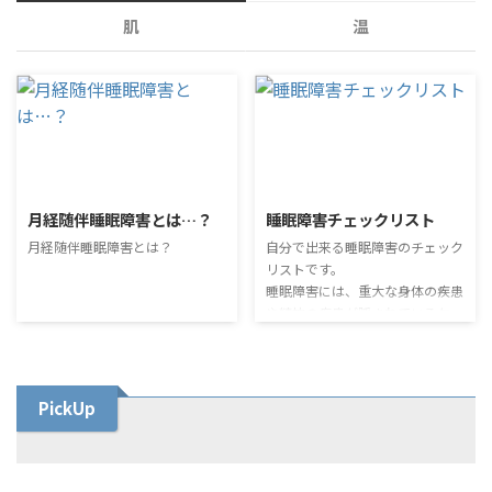
肌
温
月経随伴睡眠障害とは…？
睡眠障害チェックリスト
月経随伴睡眠障害とは？
自分で出来る睡眠障害のチェック
リストです。
睡眠障害には、重大な身体の疾患
や精神の疾患が隠されているケー
スもあります。
もしチェックリストが当てはまる
ようであれば、一度専門の医療機
関を受診する事をお勧めします。
PickUp