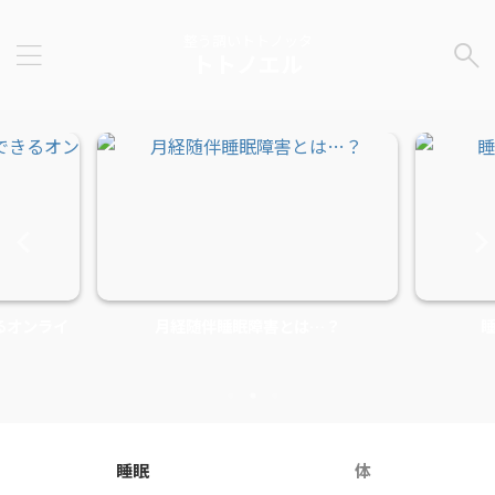
整う調いトトノッタ
トトノエル
るオンライ
月経随伴睡眠障害とは…？
睡眠
体